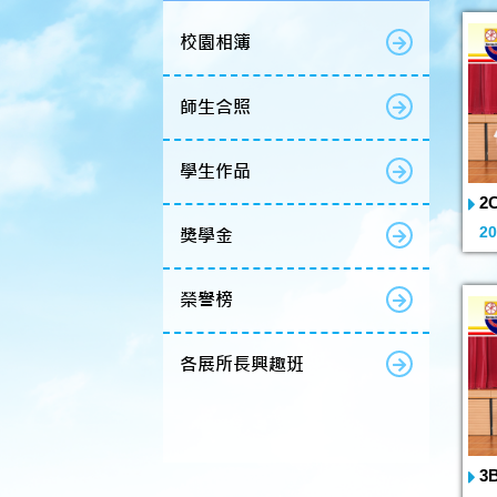
校園相簿
師生合照
學生作品
2
20
獎學金
榮譽榜
各展所長興趣班
3