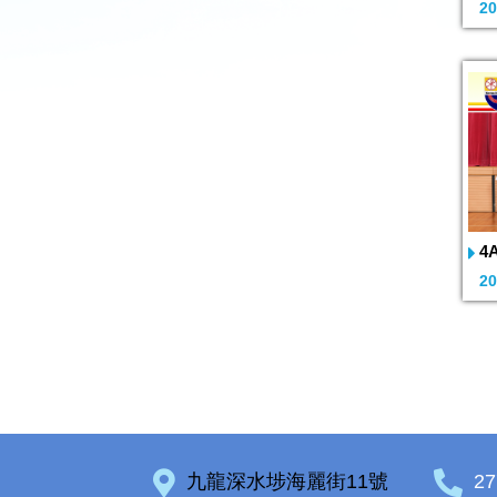
20
4
20
九龍深水埗海麗街11號
27