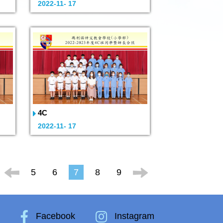
2022-11- 17
4C
2022-11- 17
5
6
7
8
9
k
Facebook
Instagram