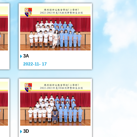
3A
2022-11- 17
3D