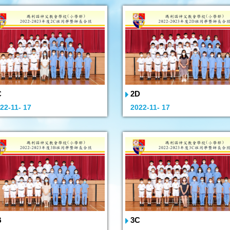
C
2D
22-11- 17
2022-11- 17
B
3C