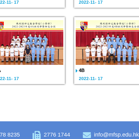
22-11- 17
2022-11- 17
A
4B
22-11- 17
2022-11- 17
78 8235
2776 1744
info@mfsp.edu.h