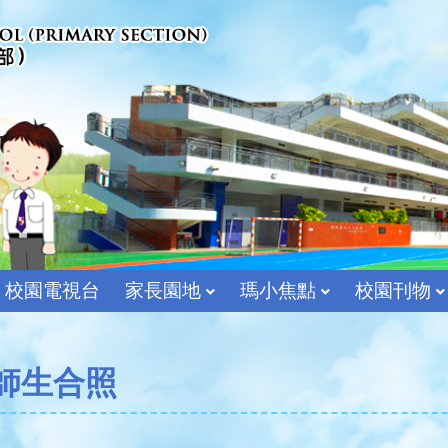
校園電視台
家長園地
瑪小焦點
校園刊物
宗教及價值教育組
師生合照