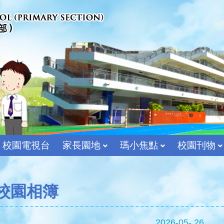
校園電視台
家長園地
瑪小焦點
校園刊物
宗教及價值教育組
校園相簿
2026-05- 26