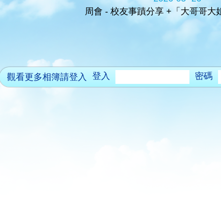
周會 - 校友事蹟分享 +「大哥哥
登入
密碼
觀看更多相簿請登入