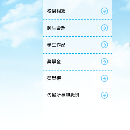
校園相簿
師生合照
學生作品
獎學金
榮譽榜
各展所長興趣班