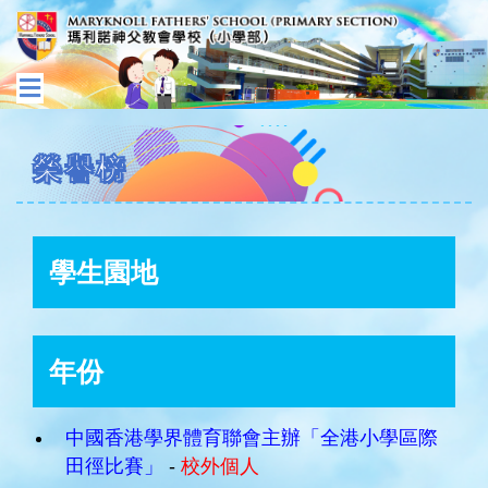
榮譽榜
學生園地
年份
中國⾹港學界體育聯會主辦「全港小學區際
田徑比賽」
-
校外個人