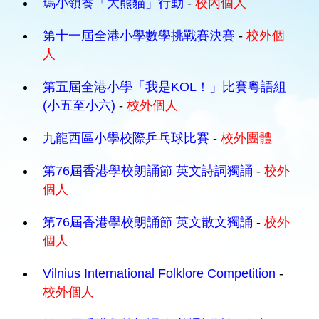
瑪小領養「大熊貓」行動
-
校內個人
第十一屆全港小學數學挑戰賽決賽
-
校外個
人
第五屆全港小學「我是KOL！」比賽粵語組
(小五至小六)
-
校外個人
九龍西區小學校際乒乓球比賽
-
校外團體
第76屆香港學校朗誦節 英文詩詞獨誦
-
校外
個人
第76屆香港學校朗誦節 英文散文獨誦
-
校外
個人
Vilnius International Folklore Competition
-
校外個人