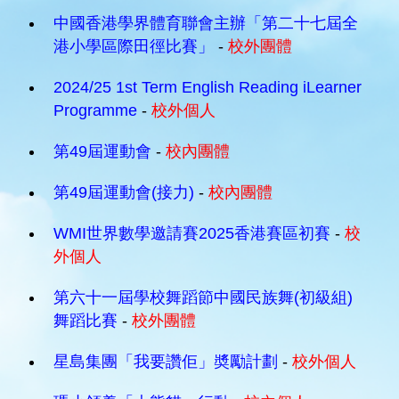
中國⾹港學界體育聯會主辦「第二十七屆全
港小學區際田徑比賽」
-
校外團體
2024/25 1st Term English Reading iLearner
Programme
-
校外個人
第49屆運動會
-
校內團體
第49屆運動會(接力)
-
校內團體
WMI世界數學邀請賽2025香港賽區初賽
-
校
外個人
第六十一屆學校舞蹈節中國民族舞(初級組)
舞蹈比賽
-
校外團體
星島集團「我要讚佢」奬勵計劃
-
校外個人