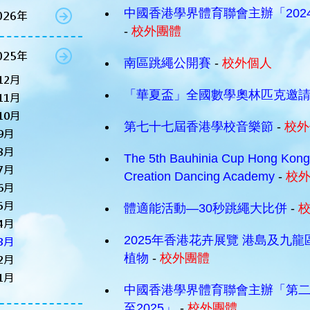
中國香港學界體育聯會主辦「2024
026年
-
校外團體
025年
南區跳繩公開賽
-
校外個人
12月
「華夏盃」全國數學奧林匹克邀請賽
11月
10月
第七十七屆香港學校音樂節
-
校外
9月
8月
The 5th Bauhinia Cup Hong Kon
7月
Creation Dancing Academy
-
校
6月
5月
體適能活動—30秒跳繩大比併
-
4月
2025年香港花卉展覽 港島及九
3月
植物
-
校外團體
2月
1月
中國香港學界體育聯會主辦「第二
至2025」
-
校外團體