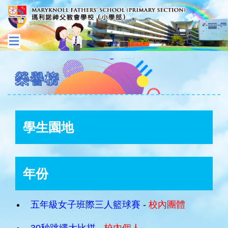
榮譽榜
學生園地
年份
五年級女子班際三人籃球賽
-
校內團體