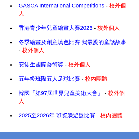
GASCA International Competitions
-
校外個
人
香港青少年兒童繪畫大賽2026
-
校外個人
冬季繪畫及創意填色比賽 我最愛的童話故事
-
校外個人
安徒生國際藝術奬
-
校外個人
五年級班際五人足球比賽
-
校內團體
韓國「第97屆世界兒童美術大會」
-
校外個
人
2025至2026年 班際躲避盤比賽
-
校內團體