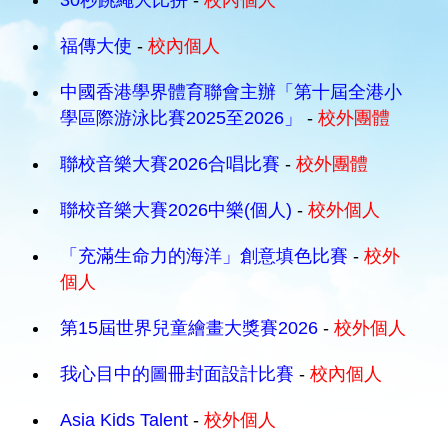
30秒跳繩大比拼
-
校內個人
福傳大使
-
校內個人
中國香港學界體育聯會主辦「第十屆全港小
學區際游泳比賽2025至2026」
-
校外團體
聯校音樂大賽2026合唱比賽
-
校外團體
聯校音樂大賽2026中樂(個人)
-
校外個人
「充滿生命力的海洋」創意填色比賽
-
校外
個人
第15屆世界兒童繪畫大獎賽2026
-
校外個人
我心目中的圖冊封面設計比賽
-
校內個人
Asia Kids Talent
-
校外個人