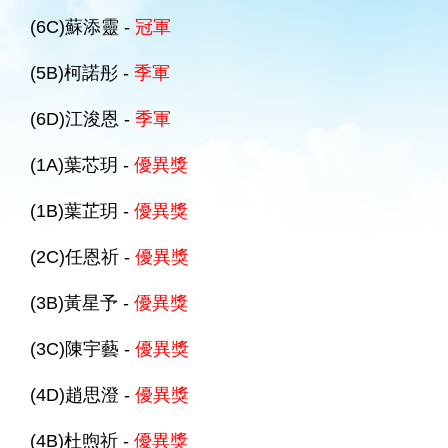
(6C)蘇添靈 -
冠軍
(5B)柯諾彤 -
季軍
(6D)江浚恩 -
季軍
(1A)葉芯玥 -
優異獎
(1B)葉芷玥 -
優異獎
(2C)任恩祈 -
優異獎
(3B)黃星予 -
優異獎
(3C)陳宇藝 -
優異獎
(4D)趙思澄 -
優異獎
(4B)杜煦祈 -
優異獎