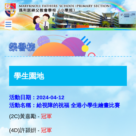
榮譽榜
學生園地
活動日期：2024-04-12
活動名稱：給視障的祝福 全港小學生繪畫比賽
(2C)黃嘉勵 -
冠軍
(4D)許潁姸 -
冠軍