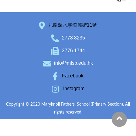
九龍深水埗海麗街11號
2778 8235
2776 1744
info@mfsp.edu.hk
Facebook
Instagram
Copyright © 2020 Maryknoll Fathers’ School (Primary Section). All
rights reserved.