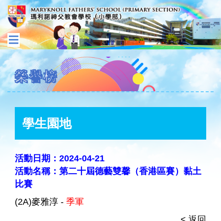
榮譽榜
學生園地
活動日期：2024-04-21
活動名稱：第二十屆德藝雙馨（香港區賽）黏土
比賽
(2A)麥雅淳 -
季軍
< 返回