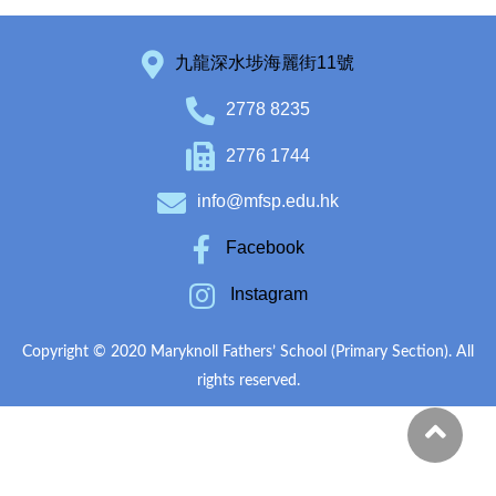
九龍深水埗海麗街11號
2778 8235
2776 1744
info@mfsp.edu.hk
Facebook
Instagram
Copyright © 2020 Maryknoll Fathers’ School (Primary Section). All
rights reserved.