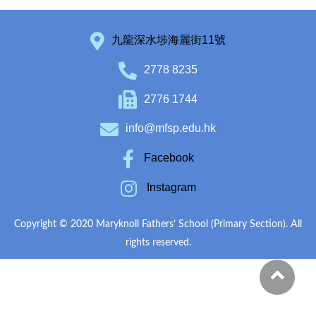
九龍深水埗海麗街11號
2778 8235
2776 1744
info@mfsp.edu.hk
Facebook
Instagram
Copyright © 2020 Maryknoll Fathers’ School (Primary Section). All
rights reserved.