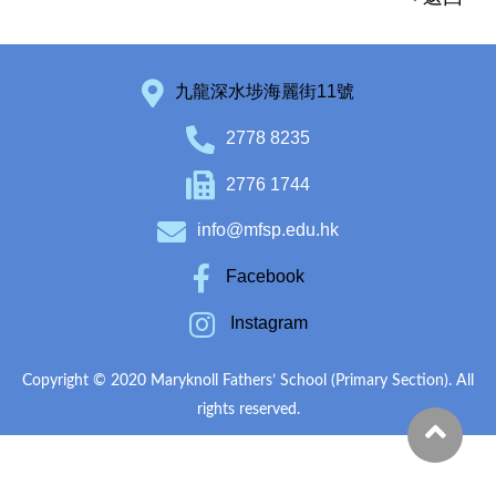
九龍深水埗海麗街11號
2778 8235
2776 1744
info@mfsp.edu.hk
Facebook
Instagram
Copyright © 2020 Maryknoll Fathers’ School (Primary Section). All
rights reserved.