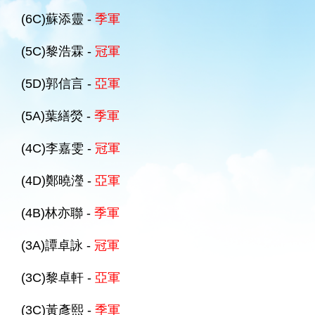
(6C)蘇添靈 -
季軍
(5C)黎浩霖 -
冠軍
(5D)郭信言 -
亞軍
(5A)葉繕熒 -
季軍
(4C)李嘉雯 -
冠軍
(4D)鄭曉瀅 -
亞軍
(4B)林亦聯 -
季軍
(3A)譚卓詠 -
冠軍
(3C)黎卓軒 -
亞軍
(3C)黃彥熙 -
季軍