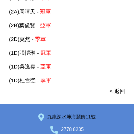
(2A)周晴天 -
冠軍
(2B)葉俊賢 -
亞軍
(2D)莫然 -
季軍
(1D)張愷琳 -
冠軍
(1D)吳逸堯 -
亞軍
(1D)杜雪瑩 -
季軍
< 返回
九龍深水埗海麗街11號
2778 8235