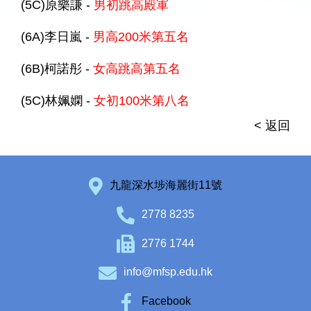
(5C)原樂謙 -
男初跳高殿軍
(6A)李日嵐 -
男高200米第五名
(6B)柯諾彤 -
女高跳高第五名
(5C)林姵嫻 -
女初100米第八名
< 返回
九龍深水埗海麗街11號
2778 8235
2776 1744
info@mfsp.edu.hk
Facebook