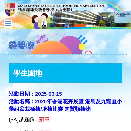
榮譽榜
學生園地
活動日期：2025-03-15
活動名稱：2025年香港花卉展覽 港島及九龍區小
學組盆栽種植/培植比賽 肉質類植物
(5A)趙庭皚 -
冠軍