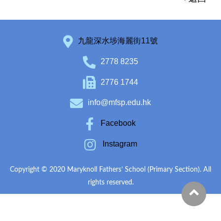
九龍深水埗海麗街11號
2778 8235
2776 1744
info@mfsp.edu.hk
Facebook
Instagram
Copyright © 2020 Maryknoll Fathers’ School (Primary Section). All
rights reserved.