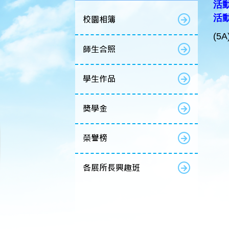
活動
活
校園相簿
(5
師生合照
學生作品
獎學金
榮譽榜
各展所長興趣班