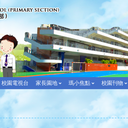
校園電視台
家長園地
瑪小焦點
校園刊物
宗教及價值教育組