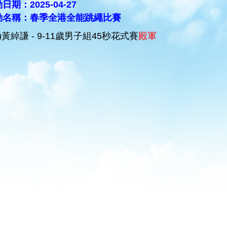
日期：2025-04-27
動名稱：春季全港全能跳繩比賽
B)黃綽謙 - 9-11歲男子組45秒花式賽
殿軍