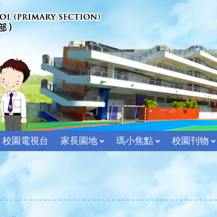
校園電視台
家長園地
瑪小焦點
校園刊物
宗教及價值教育組