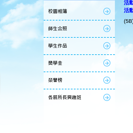
活動
活
校園相簿
(5
師生合照
學生作品
獎學金
榮譽榜
各展所長興趣班