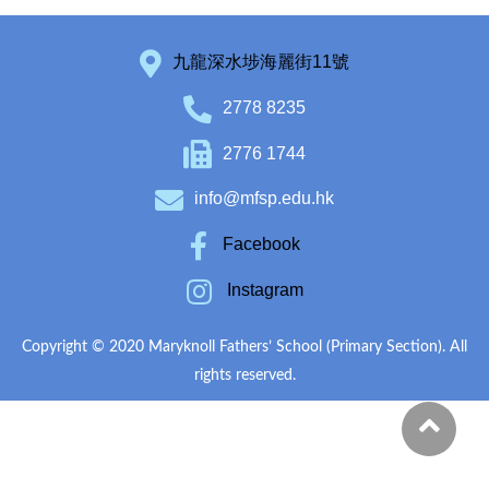
九龍深水埗海麗街11號
2778 8235
2776 1744
info@mfsp.edu.hk
Facebook
Instagram
Copyright © 2020 Maryknoll Fathers’ School (Primary Section). All
rights reserved.