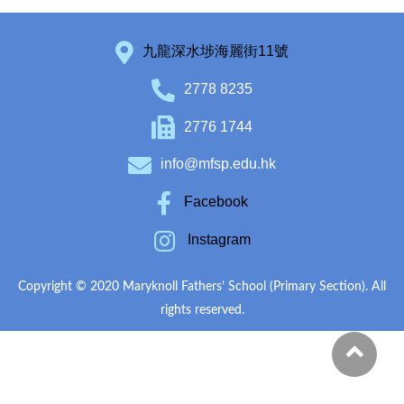
九龍深水埗海麗街11號
2778 8235
2776 1744
info@mfsp.edu.hk
Facebook
Instagram
Copyright © 2020 Maryknoll Fathers’ School (Primary Section). All
rights reserved.