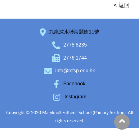
< 返回
九龍深水埗海麗街11號
2778 8235
2776 1744
info@mfsp.edu.hk
Facebook
Instagram
Copyright © 2020 Maryknoll Fathers’ School (Primary Section). All
rights reserved.