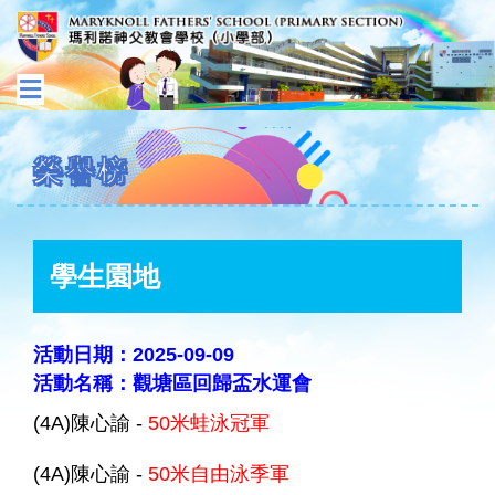
榮譽榜
學生園地
活動日期：2025-09-09
活動名稱：觀塘區回歸盃水運會
(4A)陳心諭 -
50米蛙泳冠軍
(4A)陳心諭 -
50米自由泳季軍