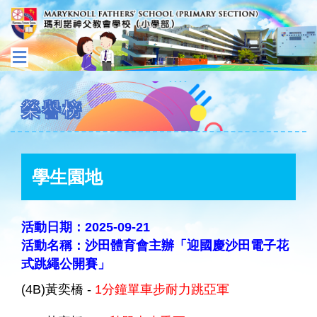
榮譽榜
學生園地
活動日期：2025-09-21
活動名稱：沙田體育會主辦「迎國慶沙田電子花
式跳繩公開賽」
(4B)黃奕橋 -
1分鐘單車步耐力跳亞軍