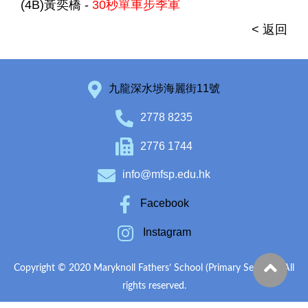
(4B)黃奕橋 -
30秒單車步季軍
< 返回
九龍深水埗海麗街11號
2778 8235
2776 1744
info@mfsp.edu.hk
Facebook
Instagram
Copyright © 2020 Maryknoll Fathers’ School (Primary Section). All
rights reserved.