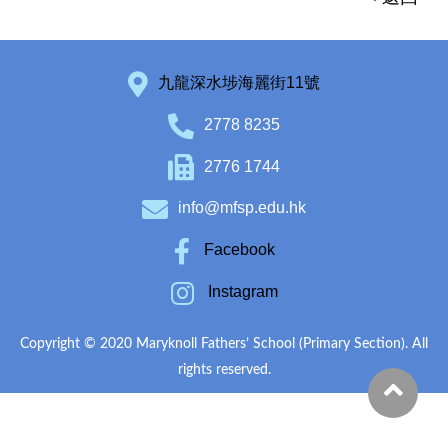
九龍深水埗海麗街11號
2778 8235
2776 1744
info@mfsp.edu.hk
Facebook
Instagram
Copyright © 2020 Maryknoll Fathers’ School (Primary Section). All
rights reserved.