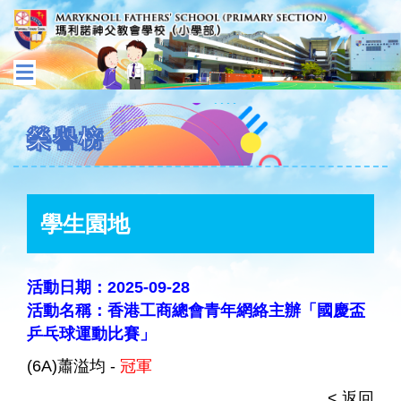
榮譽榜
學生園地
活動日期：2025-09-28
活動名稱：香港工商總會青年網絡主辦「國慶盃
乒乓球運動比賽」
(6A)蕭溢均 -
冠軍
< 返回