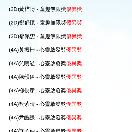
(2D)黃梓博 - 童趣無限奬
優異奬
(2D)鄭舒懷 - 童趣無限奬
優異奬
(2D)鄒佩雯 - 童趣無限奬
優異奬
(4A)黃振軒 - 心靈啟發奬
優異奬
(4A)吳朗溢 - 心靈啟發奬
優異奬
(4A)陳韻伊 - 心靈啟發奬
優異奬
(4A)柳俊彦 - 心靈啟發奬
優異奬
(4A)甄紫晴 - 心靈啟發奬
優異奬
(4A)尹皓謙 - 心靈啟發奬
優異奬
(4A)許子仲 - 心靈啟發奬
優異奬