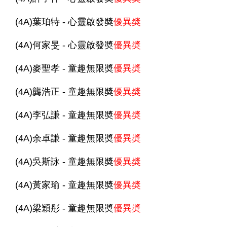
(4A)葉珀特 - 心靈啟發奬
優異奬
(4A)何家旻 - 心靈啟發奬
優異奬
(4A)麥聖孝 - 童趣無限奬
優異奬
(4A)龔浩正 - 童趣無限奬
優異奬
(4A)李弘謙 - 童趣無限奬
優異奬
(4A)余卓謙 - 童趣無限奬
優異奬
(4A)吳斯詠 - 童趣無限奬
優異奬
(4A)黃家瑜 - 童趣無限奬
優異奬
(4A)梁穎彤 - 童趣無限奬
優異奬