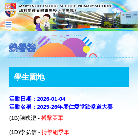
榮譽榜
學生園地
活動日期：2026-01-04
活動名稱：2025-26年度仁愛堂跆拳道大賽
(1B)陳映澄 -
搏擊亞軍
(1D)李弘信 -
搏擊組季軍