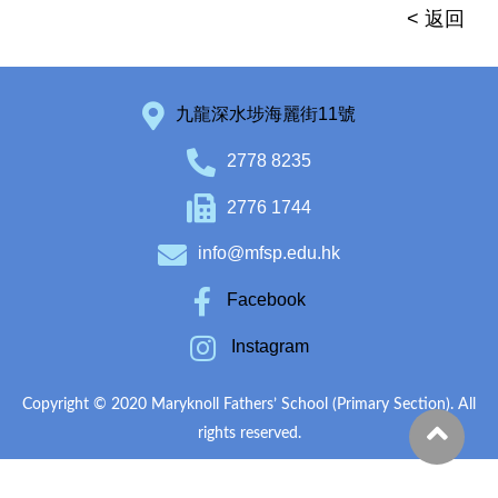
< 返回
九龍深水埗海麗街11號
2778 8235
2776 1744
info@mfsp.edu.hk
Facebook
Instagram
Copyright © 2020 Maryknoll Fathers’ School (Primary Section). All
rights reserved.