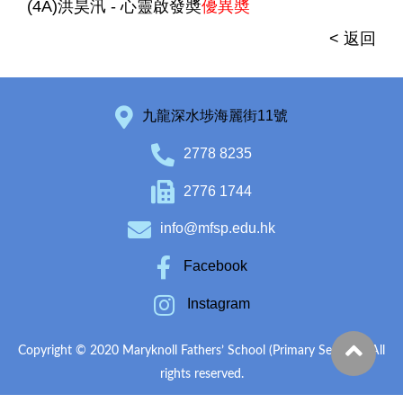
(4A)洪昊汛 - 心靈啟發奬
優異奬
< 返回
九龍深水埗海麗街11號
2778 8235
2776 1744
info@mfsp.edu.hk
Facebook
Instagram
Copyright © 2020 Maryknoll Fathers’ School (Primary Section). All
rights reserved.