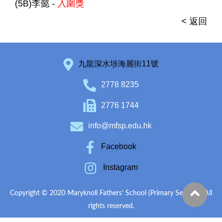
(5B)李懿 -
入圍獎
< 返回
九龍深水埗海麗街11號
2778 8235
2776 1744
info@mfsp.edu.hk
Facebook
Instagram
Copyright © 2020 Maryknoll Fathers’ School (Primary Section). All
rights reserved.