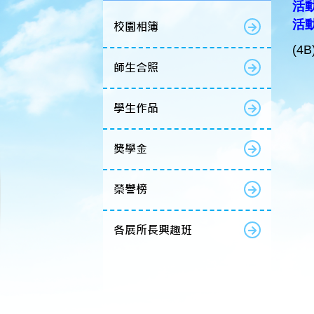
活動
活動名
校園相簿
(4
師生合照
學生作品
獎學金
榮譽榜
各展所長興趣班