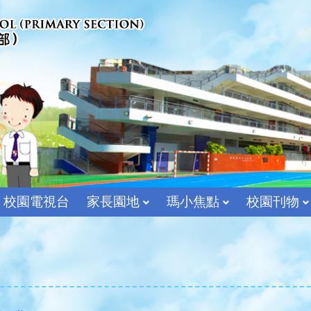
校園電視台
家長園地
瑪小焦點
校園刊物
宗教及價值教育組