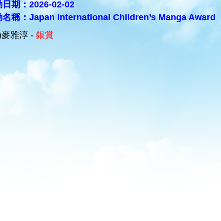
日期：2026-02-02
稱：Japan International Children’s Manga Award
B)麥雅淳 -
銀賞