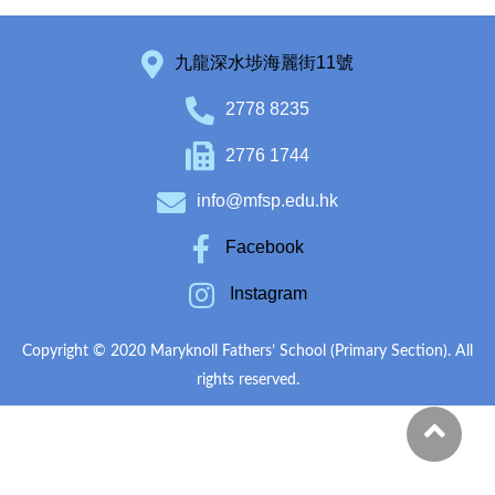
九龍深水埗海麗街11號
2778 8235
2776 1744
info@mfsp.edu.hk
Facebook
Instagram
Copyright © 2020 Maryknoll Fathers’ School (Primary Section). All
rights reserved.