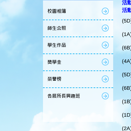
活動
活
校園相簿
(5
師生合照
(1
學生作品
(6
(4
獎學金
(5
榮譽榜
(6
各展所長興趣班
(1
(1
(2