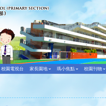
校園電視台
家長園地
瑪小焦點
校園刊物
宗教及價值教育組