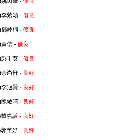
C)姚茵華 -
優良
D)李紫穎 -
優良
D)鄧婥桐 -
優良
D)黃信 -
優良
D)彭千葵 -
優良
C)余尚軒 -
良好
C)李冠賢 -
良好
D)陳敏晴 -
良好
A)戴嘉謙 -
良好
B)郭芊妤 -
良好