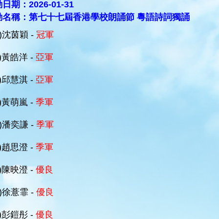
日期：2026-01-31
動名稱：第七十七屆香港學校朗誦節 粵語詩詞獨誦
D)沈茵穎 -
冠軍
A)黃皓洋 -
亞軍
B)邱慧淇 -
亞軍
A)黃萌嵐 -
季軍
D)潘奕謙 -
季軍
B)趙思澄 -
季軍
B)陳映澄 -
優良
D)徐薏霏 -
優良
A)彭鎧彤 -
優良