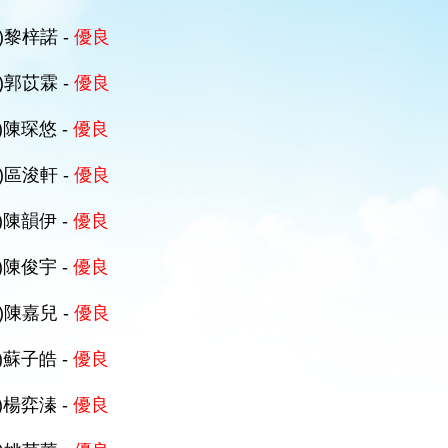
C)黎梓諾 -
優良
C)郭苡霖 -
優良
A)陳琛悠 -
優良
D)區浚軒 -
優良
A)陳韻伊 -
優良
B)陳俊宇 -
優良
D)陳嘉兒 -
優良
A)蘇子皓 -
優良
B)楊弈溱 -
優良