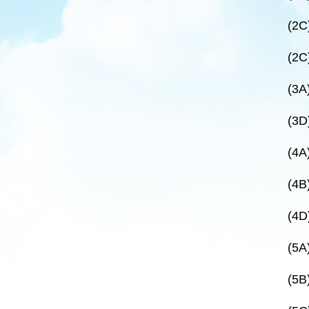
(2
(2
(3
(3
(4
(4
(4
(5
(5