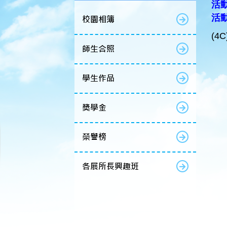
活動
活
校園相簿
(4
師生合照
學生作品
獎學金
榮譽榜
各展所長興趣班