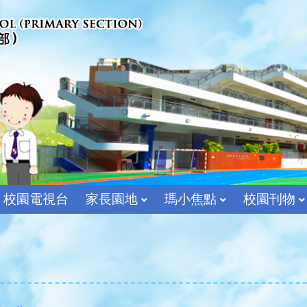
校園電視台
家長園地
瑪小焦點
校園刊物
宗教及價值教育組