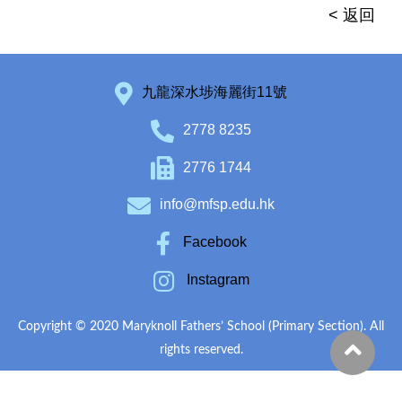
< 返回
九龍深水埗海麗街11號
2778 8235
2776 1744
info@mfsp.edu.hk
Facebook
Instagram
Copyright © 2020 Maryknoll Fathers’ School (Primary Section). All
rights reserved.