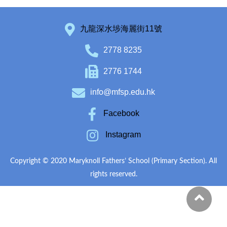
九龍深水埗海麗街11號
2778 8235
2776 1744
info@mfsp.edu.hk
Facebook
Instagram
Copyright © 2020 Maryknoll Fathers’ School (Primary Section). All
rights reserved.