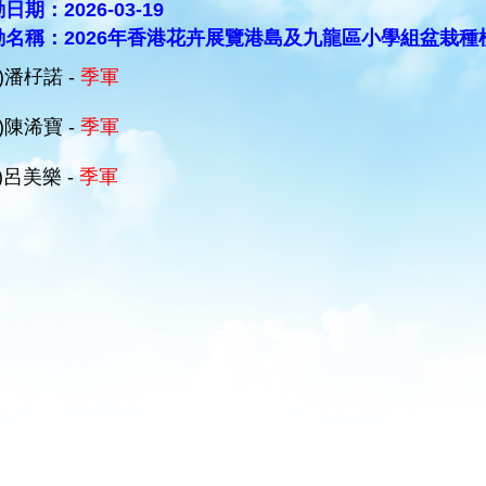
日期：2026-03-19
動名稱：2026年香港花卉展覽港島及九龍區小學組盆栽種
D)潘杍諾 -
季軍
C)陳浠寶 -
季軍
B)呂美樂 -
季軍