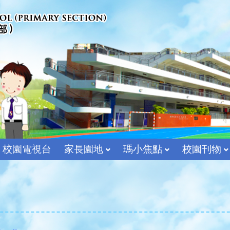
校園電視台
家長園地
瑪小焦點
校園刊物
宗教及價值教育組