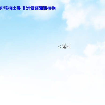
植/培植比賽 非洲紫羅蘭類植物
< 返回