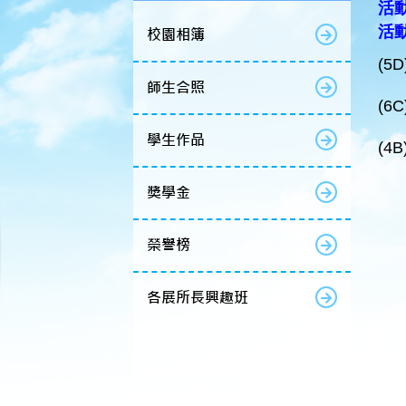
活動
活
校園相簿
(5
師生合照
(6
學生作品
(4
獎學金
榮譽榜
各展所長興趣班