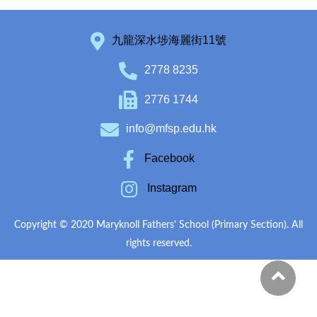
九龍深水埗海麗街11號
2778 8235
2776 1744
info@mfsp.edu.hk
Facebook
Instagram
Copyright © 2020 Maryknoll Fathers’ School (Primary Section). All
rights reserved.