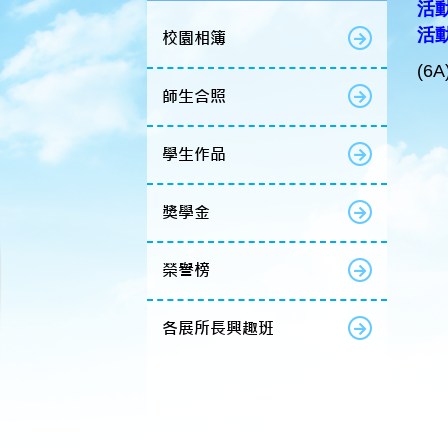
活動
活
校園相簿
(6
師生合照
學生作品
獎學金
榮譽榜
各展所長興趣班