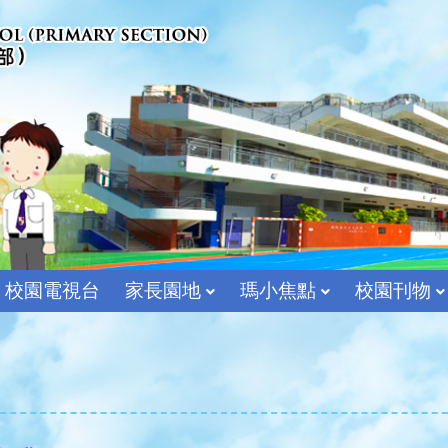
校園電視台
家長園地
瑪小焦點
校園刊物
宗教及價值教育組