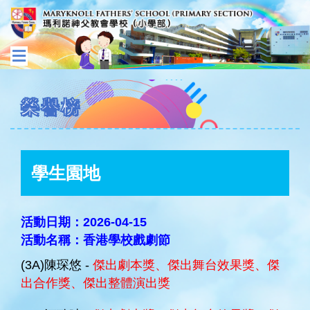
榮譽榜
學生園地
活動日期：2026-04-15
活動名稱：香港學校戲劇節
(3A)陳琛悠 -
傑出劇本獎、傑出舞台效果獎、傑
出合作獎、傑出整體演出獎