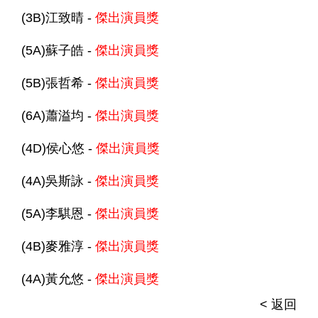
(3B)江致晴 -
傑出演員獎
(5A)蘇子皓 -
傑出演員獎
(5B)張哲希 -
傑出演員獎
(6A)蕭溢均 -
傑出演員獎
(4D)侯心悠 -
傑出演員獎
(4A)吳斯詠 -
傑出演員獎
(5A)李騏恩 -
傑出演員獎
(4B)麥雅淳 -
傑出演員獎
(4A)黃允悠 -
傑出演員獎
< 返回