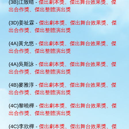
(3B)江致晴 -
傑出劇本獎、傑出舞台效果獎、傑
出合作獎、傑出整體演出獎
(3D)姜祉霖 -
傑出劇本獎、傑出舞台效果獎、傑
出合作獎、傑出整體演出獎
(4A)黃允悠 -
傑出劇本獎、傑出舞台效果獎、傑
出合作獎、傑出整體演出獎
(4A)吳斯詠 -
傑出劇本獎、傑出舞台效果獎、傑
出合作獎、傑出整體演出獎
(4B)麥雅淳 -
傑出劇本獎、傑出舞台效果獎、傑
出合作獎、傑出整體演出獎
(4C)黎曉樺 -
傑出劇本獎、傑出舞台效果獎、傑
出合作獎、傑出整體演出獎
(4C)李欣樺 -
傑出劇本獎、傑出舞台效果獎、傑