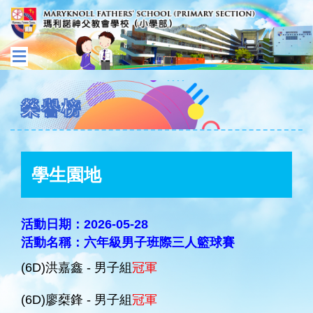
榮譽榜
學生園地
活動日期：2026-05-28
活動名稱：六年級男子班際三人籃球賽
(6D)洪嘉鑫 - 男子組
冠軍
(6D)廖椉鋒 - 男子組
冠軍