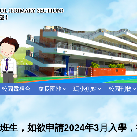
校園電視台
家長園地
瑪小焦點
校園刊物
宗教及價值教育組
生，如欲申請2024年3月入學，截