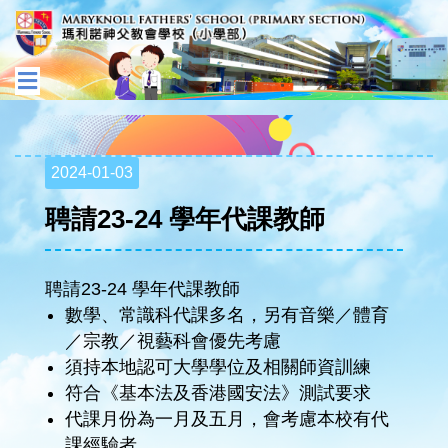
2024-01-03
聘請23-24 學年代課教師
聘請23-24 學年代課教師
數學、常識科代課多名，另有音樂／體育
／宗教／視藝科會優先考慮
須持本地認可大學學位及相關師資訓練
符合《基本法及香港國安法》測試要求
代課月份為一月及五月，會考慮本校有代
課經驗者