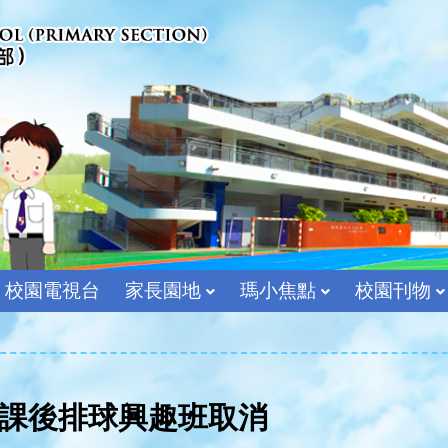
校園電視台
家長園地
瑪小焦點
校園刊物
宗教及價值教育組
日課後排球興趣班取消