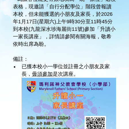
表格，現邀請「自行分配學位」階段曾報讀
本校，但未能獲選的小朋友及家長，於2026
年1月17日(星期六)上午9時30分至11時45分
到本校(九龍深水埗海麗街11號)參加「升讀小
一家長講座」，詳情請參閱有關海報，敬希
依時出席為盼。
備註：
已獲本校小一學位並註冊之小朋友及家
長，
毋須參加
是次講座。