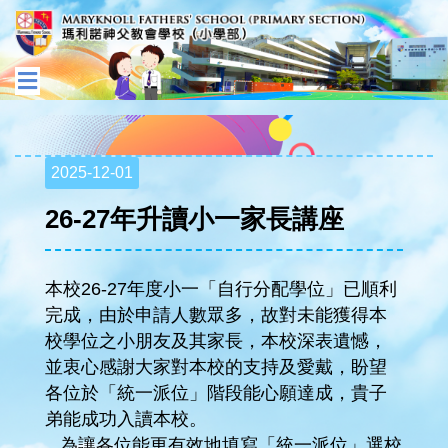
2025-12-01
26-27年升讀小一家長講座
本校26-27年度小一「自行分配學位」已順利
完成，由於申請人數眾多，故對未能獲得本
校學位之小朋友及其家長，本校深表遺憾，
並衷心感謝大家對本校的支持及愛戴，盼望
各位於「統一派位」階段能心願達成，貴子
弟能成功入讀本校。
為讓各位能更有效地填寫「統一派位」選校