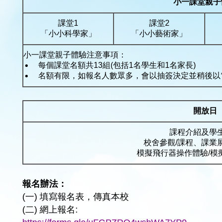
小一課堂親子
課堂1
課堂2
「小小科學家」
「小小藝術家」
小一課堂親子體驗注意事項：
每個課堂名額共13組(包括1名學生和1名家長)
名額有限，如報名人數眾多，會以抽簽決定並稍後以
開放日
課程介紹及學
校舍參觀/課程、課業
模擬飛行器操作體驗/模
報名辦法：
(一) 填寫報名表，傳真本校
(二) 網上報名: