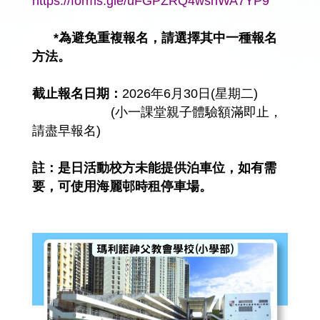
https://forms.gle/uFGPZRQ4wshWA7YP9
*為避免重複報名，請選擇其中一種報名
方法。
截止報名日期：
2026年6月30日(星期二)
(小一課堂親子體驗額滿即止，
請盡早報名)
註：是日活動校方未能提供泊車位，如有需
要，可使用海麗邨時租停車場。