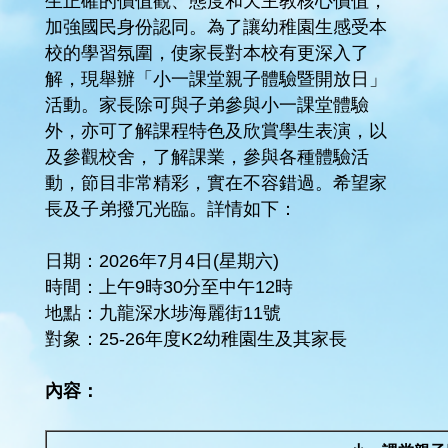
生正確的價值觀、態度和天主教核心價值，
加強國民身份認同。為了讓幼稚園生感受本
校的學習氛圍，使家長對本校有更深入了
解，現舉辦「小一課堂親子體驗暨開放日」
活動。家長除可與子弟參與小一課堂體驗
外，亦可了解課程特色及欣賞學生表演，以
及參觀校舍，了解課業，參與各種體驗活
動，節目非常精彩，實在不容錯過。希望家
長及子弟撥冗光臨。詳情如下：
日期：2026年7月4日(星期六)
時間：上午9時30分至中午12時
地點：九龍深水埗海麗街11號
對象：25-26年度K2幼稚園生及其家長
內容：