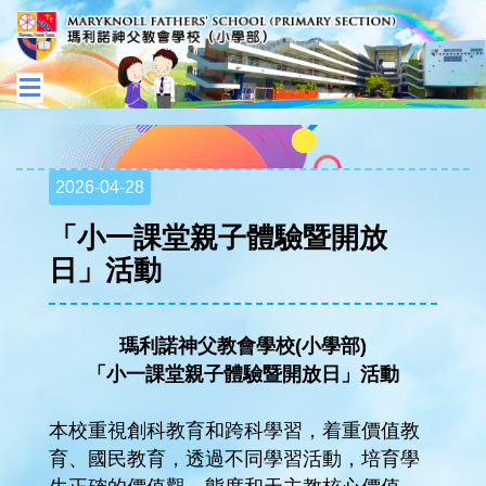
2026-04-28
「小一課堂親子體驗暨開放
日」活動
瑪利諾神父教會學校(小學部)
「
小一課堂親子體驗暨開放日
」活動
本校重視創科教育和跨科學習，着重價值教
育、國民教育，透過不同學習活動，培育學