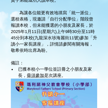
貴子弟能成功入讀本校。
為讓各位能更有效地填寫「統一派位」
選校表格，現邀請「自行分配學位」階段曾
報讀本校，但未能獲選的小朋友及家長，於
2025年1月11日(星期六)上午9時30分至11時
45分到本校(九龍深水埗海麗街11號)參加「升
讀小一家長講座」，詳情請參閱有關海報，
敬希依時出席為盼。
備註：
已獲本校小一學位並註冊之小朋友及家
長，
毋須參加
是次講座。