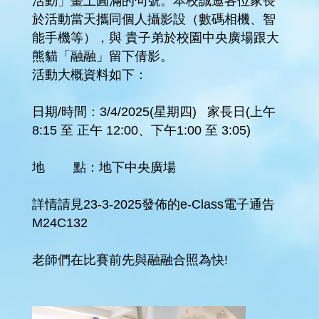
活動」畫上圓滿的句號。本校誠邀各位家長
於活動當天攜同個人攝影設（數碼相機、智
能手機等），與 貴子弟於校園中央廣場跟大
熊貓「融融」留下倩影。
活動大概資料如下：
日期/時間：3/4/2025(星期四) 家長日(上午
8:15 至 正午 12:00、下午1:00 至 3:05)
地 點：地下中央廣場
詳情請見23-3-2025發佈的e-Class電子通告
M24C132
老師們在比賽前先與融融合照為快!