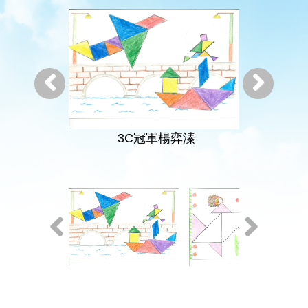
3C冠軍楊弈溱
1