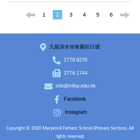
1
2
3
4
5
6
九龍深水埗海麗街11號
2778 8235
2776 1744
info@mfsp.edu.hk
Facebook
Instagram
Copyright © 2020 Maryknoll Fathers’ School (Primary Section). All
rights reserved.