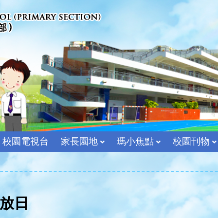
校園電視台
家長園地
瑪小焦點
校園刊物
宗教及價值教育組
放日