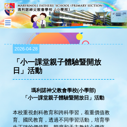
2026-04-28
「小一課堂親子體驗暨開放
日」活動
瑪利諾神父教會學校(小學部)
「
小一課堂親子體驗暨開放日
」活動
本校重視創科教育和跨科學習，着重價值教
育、國民教育，透過不同學習活動，培育學