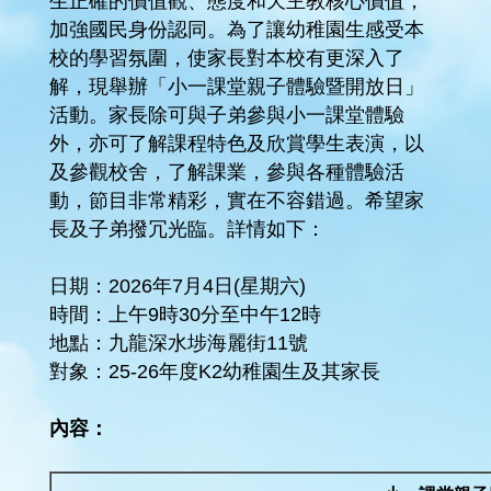
生正確的價值觀、態度和天主教核心價值，
加強國民身份認同。為了讓幼稚園生感受本
校的學習氛圍，使家長對本校有更深入了
解，現舉辦「小一課堂親子體驗暨開放日」
活動。家長除可與子弟參與小一課堂體驗
外，亦可了解課程特色及欣賞學生表演，以
及參觀校舍，了解課業，參與各種體驗活
動，節目非常精彩，實在不容錯過。希望家
長及子弟撥冗光臨。詳情如下：
日期：2026年7月4日(星期六)
時間：上午9時30分至中午12時
地點：九龍深水埗海麗街11號
對象：25-26年度K2幼稚園生及其家長
內容：