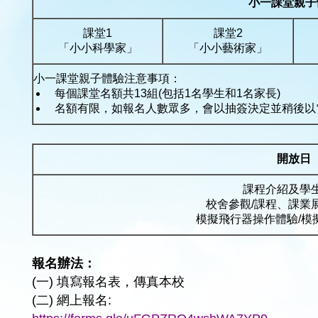
小一課堂親子
課堂1
課堂2
「小小科學家」
「小小藝術家」
小一課堂親子體驗注意事項：
每個課堂名額共13組(包括1名學生和1名家長)
名額有限，如報名人數眾多，會以抽簽決定並稍後以
開放日
課程介紹及學
校舍參觀/課程、課業
模擬飛行器操作體驗/模
報名辦法：
(一) 填寫報名表，傳真本校
(二) 網上報名: