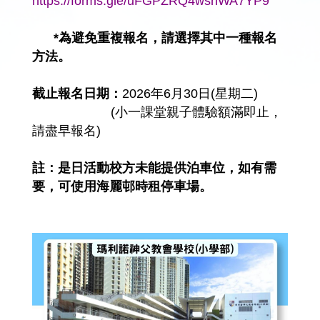
https://forms.gle/uFGPZRQ4wshWA7YP9
*為避免重複報名，請選擇其中一種報名
方法。
截止報名日期：
2026年6月30日(星期二)
(小一課堂親子體驗額滿即止，
請盡早報名)
註：是日活動校方未能提供泊車位，如有需
要，可使用海麗邨時租停車場。