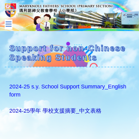
Support for non-Chinese
Speaking Students
2024-25 s.y. School Support Summary_English
form
2024-25學年 學校支援摘要_中文表格