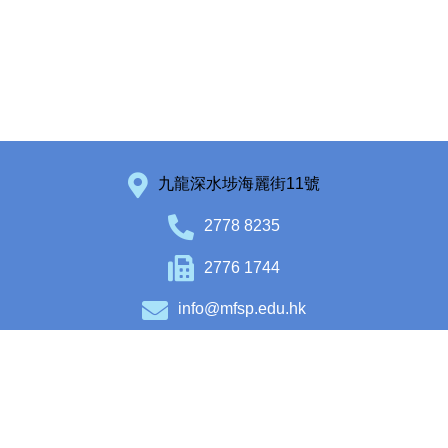
九龍深水埗海麗街11號
2778 8235
2776 1744
info@mfsp.edu.hk
Facebook
Instagram
Copyright © 2020 Maryknoll Fathers’ School (Primary Section). All