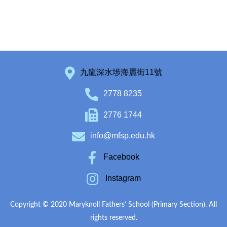
九龍深水埗海麗街11號
2778 8235
2776 1744
info@mfsp.edu.hk
Facebook
Instagram
Copyright © 2020 Maryknoll Fathers’ School (Primary Section). All
rights reserved.